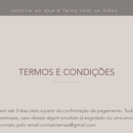
retorne ao que é feito com as mãos
INÍCIO
CURSO LIVRE
TERMOS E CONDIÇÕES
em até 3 dias úteis a partir da confirmação de pagamento. Tod
em estoque, caso deseje algum produto já esgotado ou uma e
 contato pelo email
contatoterraw@gmail.com
.