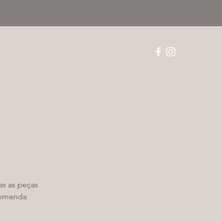
SOBRE
as as peças
ncomenda