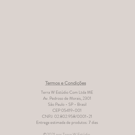
Termos e Condições
Terra W Estúdio Com Ltda ME
Av. Pedroso de Morais, 2301
Sâo Paulo - SP - Brasil
CEP 05419-001
CNPJ: 02.802.958/0001-21
Entrega estimada de produtos: 7 dias
©2021 por Terra W Estúdio.