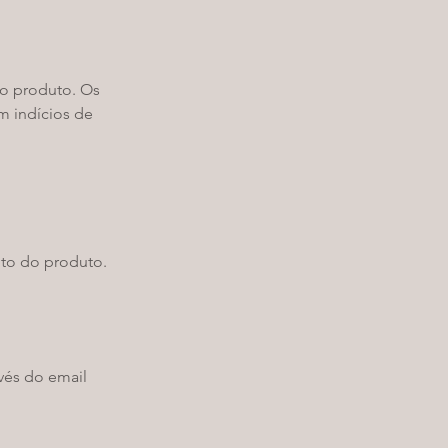
do produto. Os
m indícios de
nto do produto.
avés do email